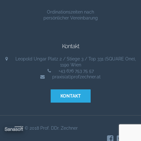
Ordinationszeiten nach
persönlicher Vereinbarung
Kontakt
Leopold Ungar Platz 2 / Stiege 3 / Top 331 (SQUARE One),
1190 Wien
+43 676 753 75 57
praxis(at)profzechner.at
KONTAKT
© 2018 Prof. DDr. Zechner