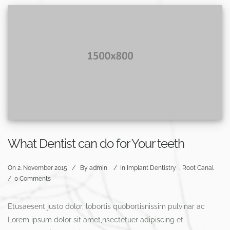
What Dentist can do for Your teeth
On
2. November 2015
/
By
admin
/
In
Implant Dentistry
,
Root Canal
/
0 Comments
Etusaesent justo dolor, lobortis quobortisnissim pulvinar ac
Lorem ipsum dolor sit amet,nsectetuer adipiscing et