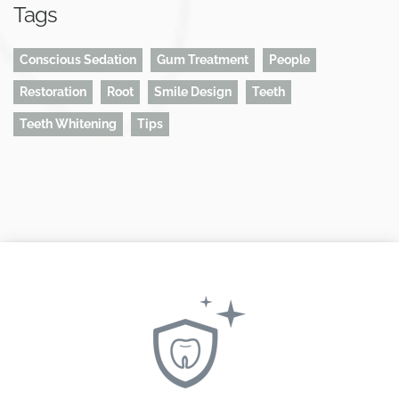
Tags
Conscious Sedation
Gum Treatment
People
Restoration
Root
Smile Design
Teeth
Teeth Whitening
Tips